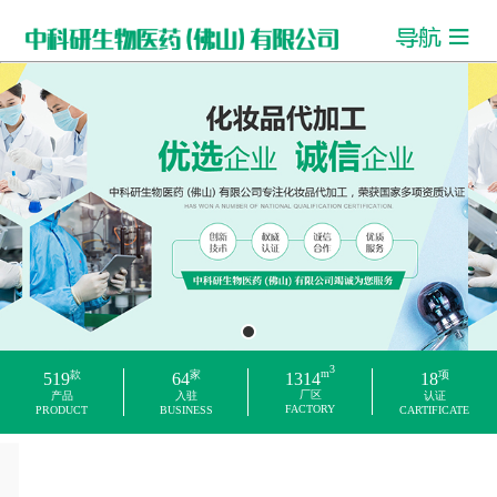
3
m
款
家
项
1314
519
64
18
厂区
产品
入驻
认证
FACTORY
PRODUCT
BUSINESS
CARTIFICATE